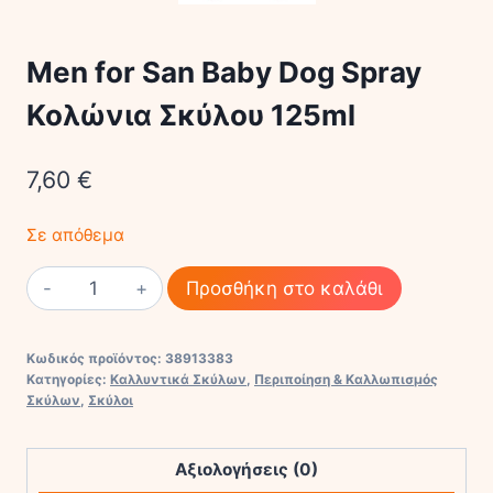
Men for San Baby Dog Spray
Κολώνια Σκύλου 125ml
7,60
€
Σε απόθεμα
Men
Προσθήκη στο καλάθι
for
San
Κωδικός προϊόντος:
38913383
Baby
Κατηγορίες:
Καλλυντικά Σκύλων
,
Περιποίηση & Καλλωπισμός
Dog
Σκύλων
,
Σκύλοι
Spray
Κολώνια
Αξιολογήσεις (0)
Σκύλου