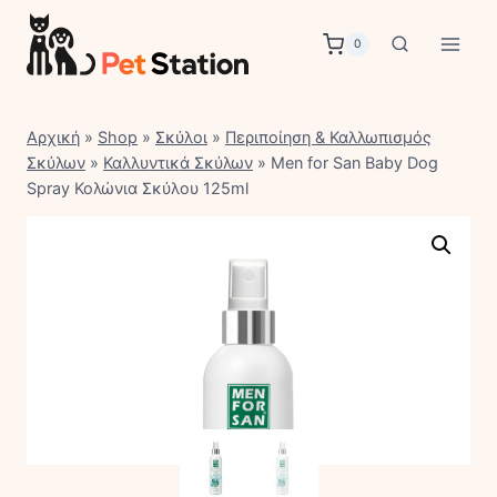
Skip
to
0
content
Αρχική
»
Shop
»
Σκύλοι
»
Περιποίηση & Καλλωπισμός
Σκύλων
»
Καλλυντικά Σκύλων
»
Men for San Baby Dog
Spray Κολώνια Σκύλου 125ml