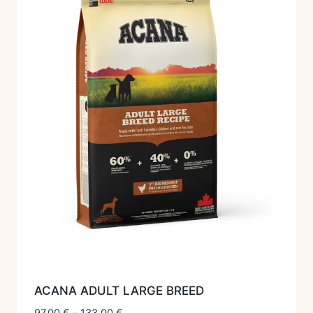
ACANA ADULT LARGE BREED
97,00
€
–
133,00
€