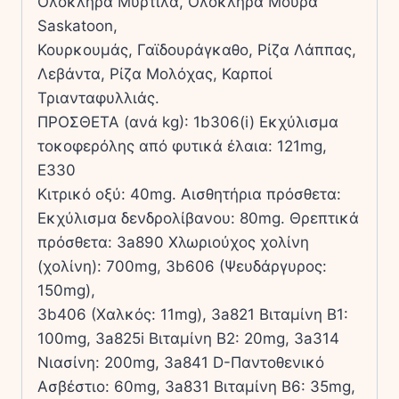
Ολόκληρα Μύρτιλα, Ολόκληρα Μούρα
Saskatoon,
Κουρκουµάς, Γαϊδουράγκαθο, Ρίζα Λάππας,
Λεβάντα, Ρίζα Μολόχας, Καρποί
Τριανταφυλλιάς.
ΠΡΟΣΘΕΤΑ (ανά kg): 1b306(i) Εκχύλισµα
τοκοφερόλης από φυτικά έλαια: 121mg,
E330
Κιτρικό οξύ: 40mg. Αισθητήρια πρόσθετα:
Εκχύλισµα δενδρολίβανου: 80mg. Θρεπτικά
πρόσθετα: 3a890 Χλωριούχος χολίνη
(χολίνη): 700mg, 3b606 (Ψευδάργυρος:
150mg),
3b406 (Χαλκός: 11mg), 3a821 Βιταµίνη B1:
100mg, 3a825i Βιταµίνη B2: 20mg, 3a314
Νιασίνη: 200mg, 3a841 D-Παντοθενικό
Ασβέστιο: 60mg, 3a831 Βιταµίνη B6: 35mg,