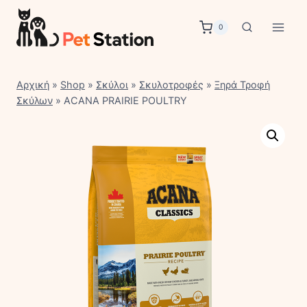
Skip
to
0
content
Αρχική
»
Shop
»
Σκύλοι
»
Σκυλοτροφές
»
Ξηρά Τροφή
Σκύλων
»
ACANA PRAIRIE POULTRY