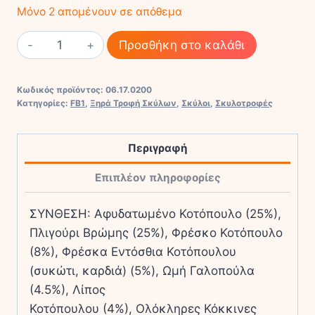
Μόνο 2 απομένουν σε απόθεμα
ACANA
Προσθήκη στο καλάθι
PRAIRIE
POULTRY
Κωδικός προϊόντος:
06.17.0200
ποσότητα
Κατηγορίες:
FB1
,
Ξηρά Τροφή Σκύλων
,
Σκύλοι
,
Σκυλοτροφές
Περιγραφή
Επιπλέον πληροφορίες
ΣΥΝΘΕΣΗ: Αφυδατωµένο Κοτόπουλο (25%),
Πλιγούρι Βρώµης (25%), Φρέσκο Κοτόπουλο
(8%), Φρέσκα Εντόσθια Κοτόπουλου
(συκώτι, καρδιά) (5%), Ωµή Γαλοπούλα
(4.5%), Λίπος
Κοτόπουλου (4%), Ολόκληρες Κόκκινες