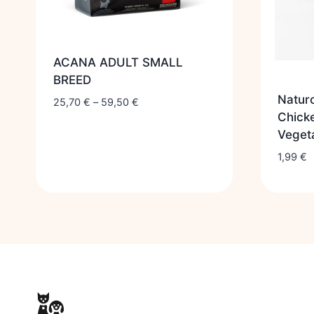
ACANA ADULT SMALL
BREED
Naturo
25,70
€
–
59,50
€
Chicke
Veget
1,99
€