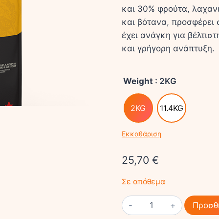
και 30% φρούτα, λαχαν
και βότανα, προσφέρει 
έχει ανάγκη για βέλτιστ
και γρήγορη ανάπτυξη.
Weight
: 2KG
2KG
11.4KG
Εκκαθάριση
25,70
€
Σε απόθεμα
ACANA
Προσθ
PUPPY