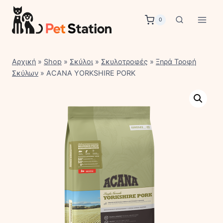
Skip
to
0
content
Αρχική
»
Shop
»
Σκύλοι
»
Σκυλοτροφές
»
Ξηρά Τροφή
Σκύλων
»
ACANA YORKSHIRE PORK