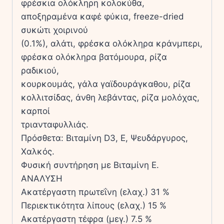
φρέσκια ολόκληρη κολοκύθα,
αποξηραµένα καφέ φύκια, freeze-dried
συκώτι χοιρινού
(0.1%), αλάτι, φρέσκα ολόκληρα κράνµπερι,
φρέσκα ολόκληρα βατόµουρα, ρίζα
ραδικιού,
κουρκουµάς, γάλα γαϊδουράγκαθου, ρίζα
κολλιτσίδας, άνθη λεβάντας, ρίζα µολόχας,
καρποί
τριανταφυλλιάς.
Πρόσθετα: Βιταµίνη D3, E, Ψευδάργυρος,
Χαλκός.
Φυσική συντήρηση µε Βιταµίνη E.
ΑΝΑΛΥΣΗ
Ακατέργαστη πρωτεΐνη (ελαχ.) 31 %
Περιεκτικότητα λίπους (ελαχ.) 15 %
Ακατέργαστη τέφρα (µεγ.) 7.5 %