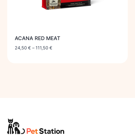
ACANA RED MEAT
24,50
€
–
111,50
€