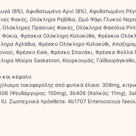
 Αυγά (8%), Αφυδατωμένο Αρνί (8%), Αφυδατωμένη Ρέγ
ες Φακές, Ολόκληρα Ρεβίθια, Ωμό Ψάρι Γλυκού Νερού*
, Ολόκληρες Πράσινες Φακές, Ολόκληρα Φασόλια Pint
α Φύκια, Φρέσκια Ολόκληρη Κολοκύθα, Φρέσκια Ολόκ
ηρα Αχλάδια, Φρέσκο Ολόκληρο Κολοκύθι, Αποξηραμέν
Αρνιού, Φρέσκο Kale, Φρέσκο Σπανάκι, Φρέσκα Φύλλα
ληρα Μούρα Saskatoon, Κουρκουμάς, Γαϊδουράγκαθο, 
ο και κέφαλο
ύλισμα τοκοφερόλης από φυτικά έλαια: 308mg, κιτρικ
06 (Ψευδάργυρος: 150mg), 3b406 (Χαλκός: 11mg), 3a82
0 IU. Ζωοτεχνικά πρόσθετα: 4b1707 Enterococcus faec