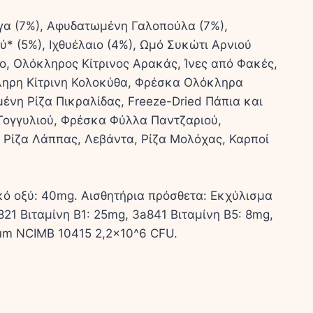
γα (7%), Αφυδατωμένη Γαλοπούλα (7%),
 (5%), Ιχθυέλαιο (4%), Ωμό Συκώτι Αρνιού
o, Ολόκληρος Κίτρινος Αρακάς, Ίνες από Φακές,
ληρη Κίτρινη Κολοκύθα, Φρέσκα Ολόκληρα
η Ρίζα Πικραλίδας, Freeze-Dried Πάπια και
 Γογγυλιού, Φρέσκα Φύλλα Παντζαριού,
Ρίζα Λάππας, Λεβάντα, Ρίζα Μολόχας, Καρποί
ό οξύ: 40mg. Αισθητήρια πρόσθετα: Εκχύλισμα
1 Βιταμίνη B1: 25mg, 3a841 Βιταμίνη B5: 8mg,
ium NCIMB 10415 2,2×10^6 CFU.