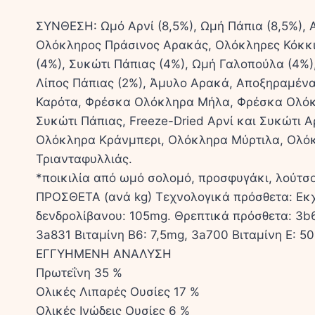
ΣΥΝΘΕΣΗ: Ωμό Αρνί (8,5%), Ωμή Πάπια (8,5%),
Ολόκληρος Πράσινος Αρακάς, Ολόκληρες Κόκκιν
(4%), Συκώτι Πάπιας (4%), Ωμή Γαλοπούλα (4%)
Λίπος Πάπιας (2%), Άμυλο Αρακά, Αποξηραμέν
Καρότα, Φρέσκα Ολόκληρα Μήλα, Φρέσκα Ολόκλ
Συκώτι Πάπιας, Freeze-Dried Αρνί και Συκώτι 
Ολόκληρα Κράνμπερι, Ολόκληρα Μύρτιλα, Ολόκ
Τριανταφυλλιάς.
*ποικιλία από ωμό σολομό, προσφυγάκι, λούτσ
ΠΡΟΣΘΕΤΑ (ανά kg) Τεχνολογικά πρόσθετα: Εκχ
δενδρολίβανου: 105mg. Θρεπτικά πρόσθετα: 3b6
3a831 Βιταμίνη B6: 7,5mg, 3a700 Βιταμίνη E: 5
ΕΓΓΥΗΜΕΝΗ ΑΝΑΛΥΣΗ
Πρωτεΐνη 35 %
Ολικές Λιπαρές Ουσίες 17 %
Ολικές Ινώδεις Ουσίες 6 %