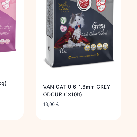
m
kg)
VAN CAT 0.6-1.6mm GREY
ODOUR (1x10lt)
13,00
€