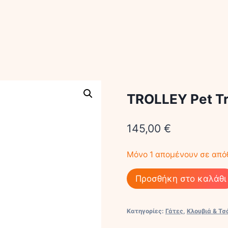
TROLLEY Pet Tr
145,00
€
Μόνο 1 απομένουν σε από
TROLLEY
Προσθήκη στο καλάθι
Pet
Travel
Κατηγορίες:
Γάτες
,
Κλουβιά & Τ
Backpack