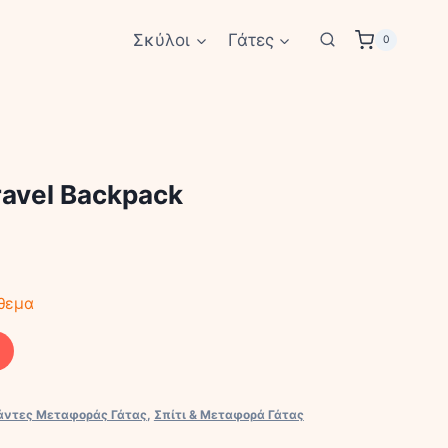
Σκύλοι
Γάτες
0
avel Backpack
θεμα
σάντες Μεταφοράς Γάτας
,
Σπίτι & Μεταφορά Γάτας