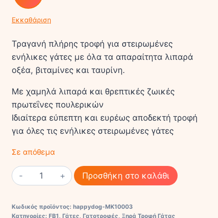
Εκκαθάριση
Τραγανή πλήρης τροφή για στειρωμένες
ενήλικες γάτες με όλα τα απαραίτητα λιπαρά
οξέα, βιταμίνες και ταυρίνη.
Με χαμηλά λιπαρά και θρεπτικές ζωικές
πρωτεΐνες πουλερικών
Ιδιαίτερα εύπεπτη και ευρέως αποδεκτή τροφή
για όλες τις ενήλικες στειρωμένες γάτες
Σε απόθεμα
Happy
Προσθήκη στο καλάθι
Cat
Minkas
Κωδικός προϊόντος:
happydog-MK10003
Sterilised
Κατηγορίες:
FB1
,
Γάτες
,
Γατοτροφές
,
Ξηρά Τροφή Γάτας