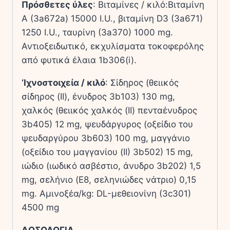
Πρόσθετες ύλες
: Βιταμίνες / κιλό:Βιταμίνη
A (3a672a) 15000 I.U., βιταμίνη D3 (3a671)
1250 I.U., ταυρίνη (3a370) 1000 mg.
Αντιοξειδωτικό, εκχυλίσματα τοκοφερόλης
από φυτικά έλαια 1b306(i).
‘Ιχνοστοιχεία / κιλό
: Σίδηρος (θειικός
σίδηρος (II), ένυδρος 3b103) 130 mg,
χαλκός (θειικός χαλκός (II) πενταένυδρος
3b405) 12 mg, ψευδάργυρος (οξείδιο του
ψευδαργύρου 3b603) 100 mg, μαγγάνιο
(οξείδιο του μαγγανίου (II) 3b502) 15 mg,
ιώδιο (ιωδικό ασβέστιο, άνυδρο 3b202) 1,5
mg, σελήνιο (E8, σεληνιώδες νάτριο) 0,15
mg. Aμινοξέα/kg: DL-µεθειονίνη (3c301)
4500 mg