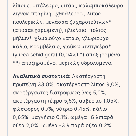
λίπους, σιτάλευρο, σιτάρι, καλαμποκάλευρο
λιγνοκυτταρίνη, ιχθυάλευρο , λίπος
πουλερικών, μελάσσα ζαχαροτεύτλων*
(αποσακχαρωμένη), ηλιέλαιο, πολτός
μήλων*, χλωριούχο νάτριο, χλωριούχο
κάλιο, κραμβέλαιο, γιούκα σιντιγκέρα*
(yucca schidigera) (0,04%),*) αποξηραμένο.
**) αποξηραμένο, μερικώς υδρολυμένο.
Αναλυτικά συστατικά:
Ακατέργαστη
πρωτεΐνη 33,0%, ακατέργαστο λίπος 9,0%,
ακατέργαστες διατροφικές ίνες 5,0%,
ακατέργαστη τέφρα 5,5%, ασβέστιο 1,05%,
φώσφορος 0,7%, νάτριο 0,45%, κάλιο
0,65%, μαγνήσιο 0,1%, ωμέγα -6 λιπαρά
οξέα 2,0%, ωμέγα -3 λιπαρά οξέα 0,2%.