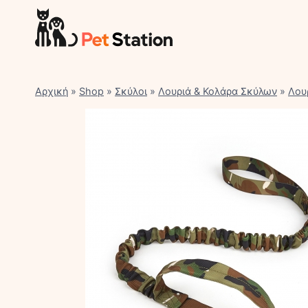
Skip
to
content
Αρχική
»
Shop
»
Σκύλοι
»
Λουριά & Κολάρα Σκύλων
»
Λου