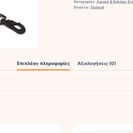
Κατηγορίες:
Λουριά & Κολάρα Σ
2,5CM
Ετικέτα:
Tactical
X
100-
140
CM
Camuflage
ποσότητα
Επιπλέον πληροφορίες
Αξιολογήσεις (0)