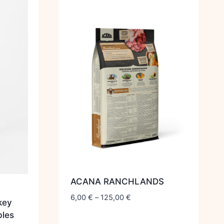
ACANA RANCHLANDS
6,00
€
–
125,00
€
key
bles