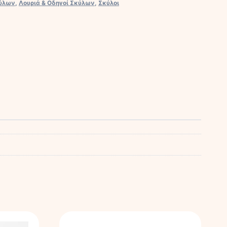
κύλων
,
Λουριά & Οδηγοί Σκύλων
,
Σκύλοι