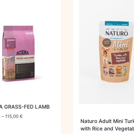
A GRASS-FED LAMB
€
–
115,00
€
Naturo Adult Mini Tur
with Rice and Vegeta