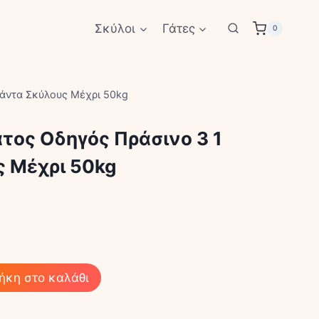
Σκύλοι
Γάτες
0
μάντα Σκύλους Μέχρι 50kg
τος Οδηγός Πράσινο 3 1
ς Μέχρι 50kg
ήκη στο καλάθι