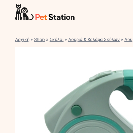
Skip
to
content
Αρχική
»
Shop
»
Σκύλοι
»
Λουριά & Κολάρα Σκύλων
»
Λου