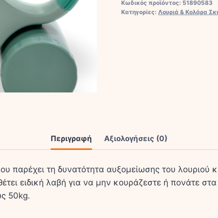
Κωδικός προϊόντος:
51890583
Πράσινο
Κατηγορίες:
Λουριά & Κολάρα Σ
3
1
Ιμάντα
Σκύλους
Μέχρι
50kg
ποσότητα
Περιγραφή
Αξιολογήσεις (0)
υ παρέχει τη δυνατότητα αυξομείωσης του λουριού κα
θέτει ειδική λαβή για να μην κουράζεστε ή πονάτε στα
ς 50kg.