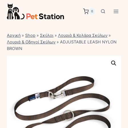
Skip
to
0
content
Αρχική
»
Shop
»
Σκύλοι
»
Λουριά & Κολάρα Σκύλων
»
Λουριά & Οδηγοί Σκύλων
»
ADJUSTABLE LEASH NYLON
BROWN