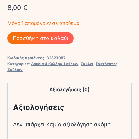
8,00
€
Μόνο 1 απομένουν σε απόθεμα
Υφασμάτινο
Προσθήκη στο καλάθι
Μπρελόκ
Ζωάκι
Κωδικός προϊόντος:
32823987
ActionLab
Κατηγορίες:
Λουριά & Κολάρα Σκύλων
,
Σκύλοι
,
Ταυτότητες
Poodle
Σκύλων
ποσότητα
Αξιολογήσεις (0)
Αξιολογήσεις
Δεν υπάρχει καμία αξιολόγηση ακόμη.