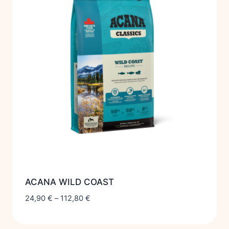
ACANA WILD COAST
24,90
€
–
112,80
€