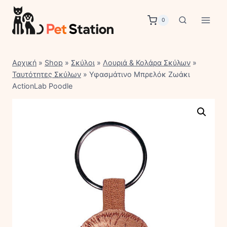
Skip
to
0
content
Αρχική
»
Shop
»
Σκύλοι
»
Λουριά & Κολάρα Σκύλων
»
Ταυτότητες Σκύλων
»
Υφασμάτινο Μπρελόκ Ζωάκι
ActionLab Poodle