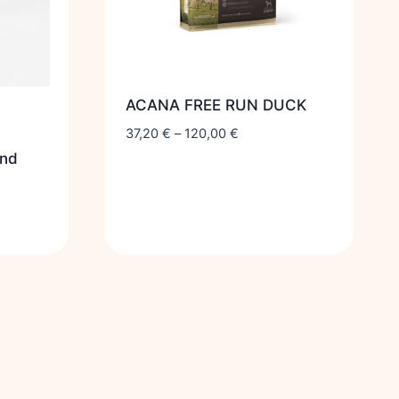
ACANA FREE RUN DUCK
37,20
€
–
120,00
€
and