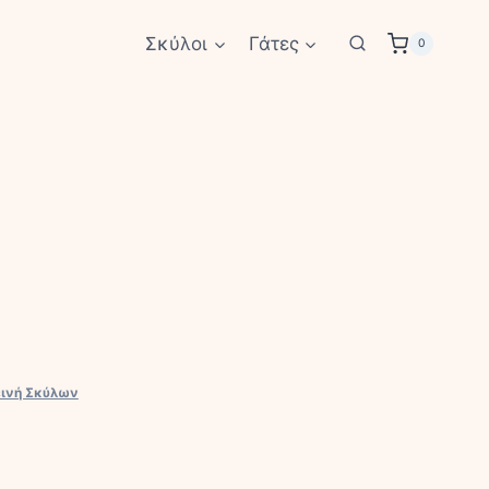
Σκύλοι
Γάτες
0
εινή Σκύλων