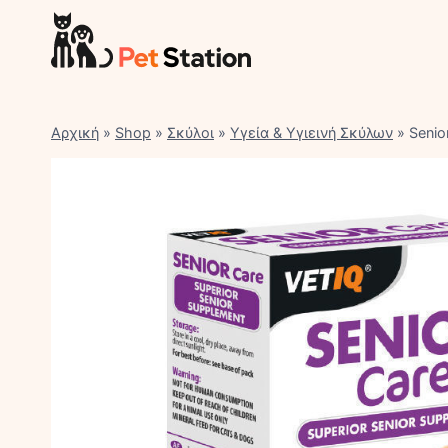
Skip
to
content
Αρχική
»
Shop
»
Σκύλοι
»
Υγεία & Υγιεινή Σκύλων
»
Senio