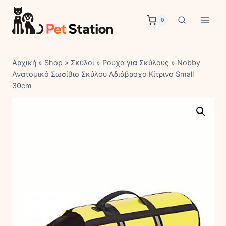
Skip
to
0
content
Αρχική
»
Shop
»
Σκύλοι
»
Ρούχα για Σκύλους
»
Nobby
Ανατομικό Σωσίβιο Σκύλου Αδιάβροχο Κίτρινο Small
30cm