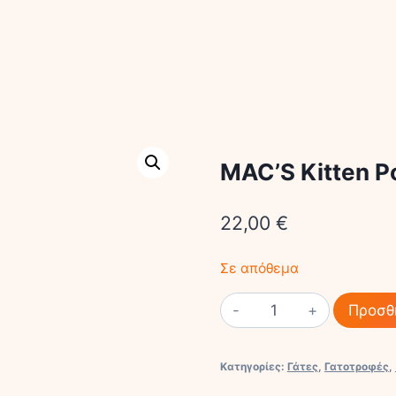
MAC’S Kitten Po
22,00
€
Σε απόθεμα
MAC'S
Προσθ
Kitten
Poultry
Κατηγορίες:
Γάτες
,
Γατοτροφές
,
1,5kg