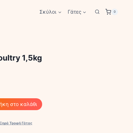
Σκύλοι
Γάτες
0
ultry 1,5kg
ήκη στο καλάθι
Ξηρά Τροφή Γάτας