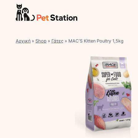
Skip
to
content
Αρχική
»
Shop
»
Γάτες
»
MAC’S Kitten Poultry 1,5kg