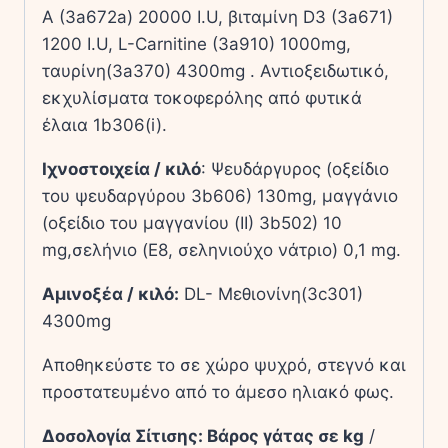
A (3a672a) 20000 I.U, βιταμίνη D3 (3a671)
1200 I.U, L-Carnitine (3a910) 1000mg,
ταυρίνη(3a370) 4300mg . Αντιοξειδωτικό,
εκχυλίσματα τοκοφερόλης από φυτικά
έλαια 1b306(i).
Ιχνοστοιχεία / κιλό
: Ψευδάργυρος (οξείδιο
του ψευδαργύρου 3b606) 130mg, μαγγάνιο
(οξείδιο του μαγγανίου (II) 3b502) 10
mg,σελήνιο (E8, σεληνιούχο νάτριο) 0,1 mg.
Αμινοξέα / κιλό:
DL- Μεθιονίνη(3c301)
4300mg
Αποθηκεύστε το σε χώρο ψυχρό, στεγνό και
προστατευμένο από το άμεσο ηλιακό φως.
Δοσολογία Σίτισης: Βάρος γάτας σε kg
/