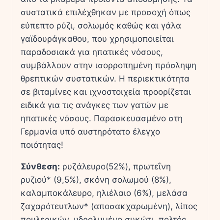
συστατικά επιλέχθηκαν με προσοχή όπως
εύπεπτο ρύζι, σολωμός καθώς και γάλα
γαϊδουράγκαθου, που χρησιμοποιείται
παραδοσιακά για ηπατικές νόσους,
συμβάλλουν στην ισορροπημένη πρόσληψη
θρεπτικών συστατικών. H περιεκτικότητα
σε βιταμίνες και ιχνοστοιχεία προορίζεται
ειδικά για τις ανάγκες των γατών με
ηπατικές νόσους. Παρασκευασμένο στη
Γερμανία υπό αυστηρότατο έλεγχο
ποιότητας!
Σύνθεση:
ρυζάλευρο(52%), πρωτεΐνη
ρυζιού* (9,5%), σκόνη σολωμού (8%),
καλαμποκάλευρο, ηλιέλαιο (6%), μελάσα
ζαχαρότευτλων* (αποσακχαρωμένη), λίπος
πουλερικών, υδρολυμένο συκώτι, πολτός