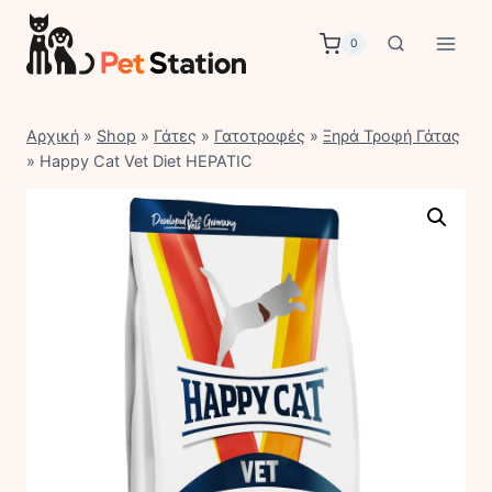
Skip
to
0
content
Αρχική
»
Shop
»
Γάτες
»
Γατοτροφές
»
Ξηρά Τροφή Γάτας
»
Happy Cat Vet Diet HEPATIC