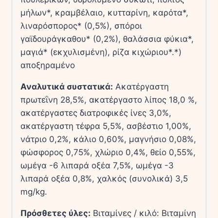
μήλων*, κραμβέλαιο, κυτταρίνη, καρότα*,
λιναρόσπορος* (0,5%), σπόροι
γαϊδουράγκαθου* (0,2%), θαλάσσια φύκια*,
μαγιά* (εκχυλισμένη), ρίζα κιχώριου*.*)
αποξηραμένο
Αναλυτικά συστατικά:
Ακατέργαστη
πρωτεΐνη 28,5%, ακατέργαστο λίπος 18,0 %,
ακατέργαστες διατροφικές ίνες 3,0%,
ακατέργαστη τέφρα 5,5%, ασβέστιο 1,00%,
νάτριο 0,2%, κάλιο 0,60%, μαγνήσιο 0,08%,
φώσφορος 0,75%, χλώριο 0,4%, θείο 0,55%,
ωμέγα -6 λιπαρά οξέα 7,5%, ωμέγα -3
λιπαρά οξέα 0,8%, χαλκός (συνολικά) 3,5
mg/kg.
Πρόσθετες ύλες:
Βιταμίνες / κιλό: Βιταμίνη