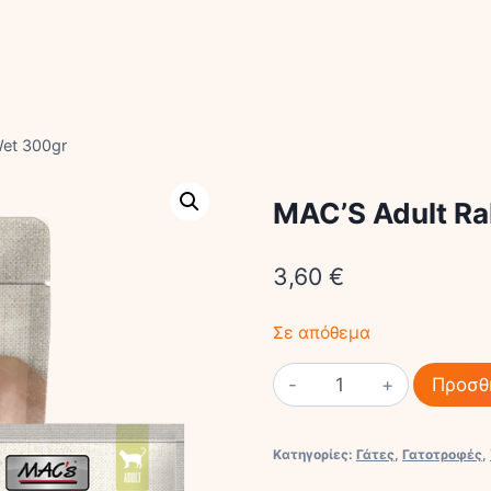
Wet 300gr
MAC’S Adult Ra
3,60
€
Σε απόθεμα
MAC'S
Προσθ
Adult
Rabbit
Κατηγορίες:
Γάτες
,
Γατοτροφές
,
and