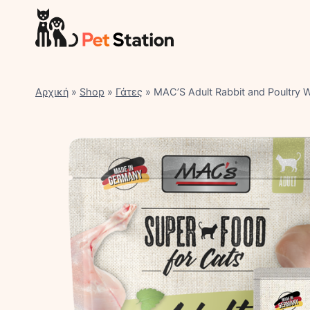
Skip
to
content
Αρχική
»
Shop
»
Γάτες
»
MAC’S Adult Rabbit and Poultry 