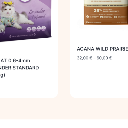
ACANA WILD PRAIRI
32,00
€
–
60,00
€
CAT 0.6-4mm
NDER STANDARD
kg)