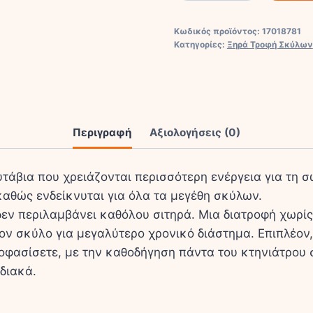
Pure
Life
Κωδικός προϊόντος:
17018781
Puppy
Κατηγορίες:
Ξηρά Τροφή Σκύλων
2kg
Ξηρά
Τροφή
χωρίς
Περιγραφή
Αξιολογήσεις (0)
Σιτηρά
για
Κουτάβια
υτάβια που χρειάζονται περισσότερη ενέργεια για τη 
με
αθώς ενδείκνυται για όλα τα μεγέθη σκύλων.
Σολομό
 δεν περιλαμβάνει καθόλου σιτηρά. Μια διατροφή χωρ
και
ν σκύλο για μεγαλύτερο χρονικό διάστημα. Επιπλέον, 
Ψάρια
οφασίσετε, με την καθοδήγηση πάντα του κτηνιάτρου σ
ποσότητα
αδιακά.