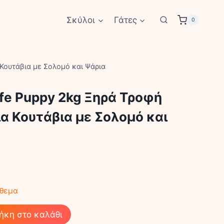
Σκύλοι
Γάτες
0
α Κουτάβια με Σολομό και Ψάρια
Life Puppy 2kg Ξηρά Τροφή
ια Κουτάβια με Σολομό και
όθεμα
ήκη στο καλάθι