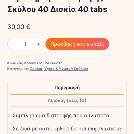
Σκύλου 40 Δισκία 40 tabs
30,00
€
Cosequin
Προσθήκη στο καλάθι
Cosequin
Συμπλήρωμα
Κωδικός προϊόντος:
24714297
Διατροφής
Κατηγορίες:
Σκύλοι
,
Υγεία & Υγιεινή Σκύλων
Σκύλου
40
Περιγραφή
Δισκία
40
Αξιολογήσεις (0)
tabs
ποσότητα
Συμπλήρωμα διατροφής που συνιστάται:
Σε ζώα με οστεοαρθρίτιδα και εκφυλιστικές