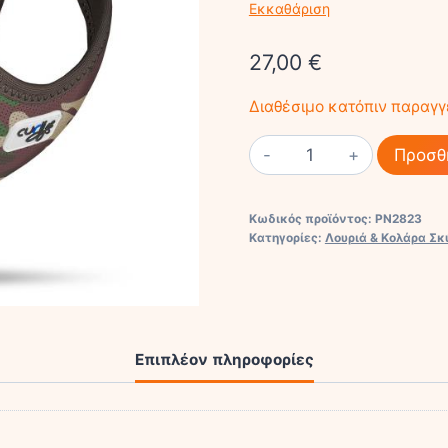
Εκκαθάριση
27,00
€
Διαθέσιμο κατόπιν παραγγ
VEST
Προσθ
HARNESS
CURLI
Κωδικός προϊόντος:
PN2823
CLASP
Κατηγορίες:
Λουριά & Κολάρα Σ
AIR-
MESH
CAMO
ποσότητα
Επιπλέον πληροφορίες