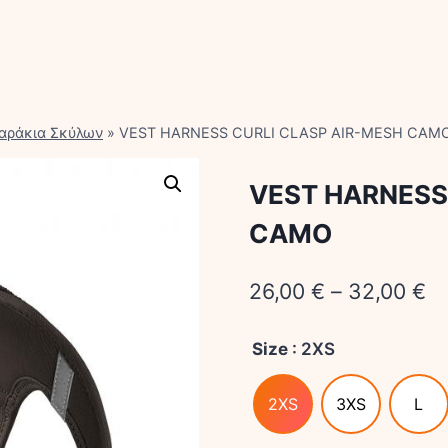
αράκια Σκύλων
»
VEST HARNESS CURLI CLASP AIR-MESH CAM
VEST HARNESS
CAMO
26,00
€
–
32,00
€
Size
: 2XS
2XS
3XS
L