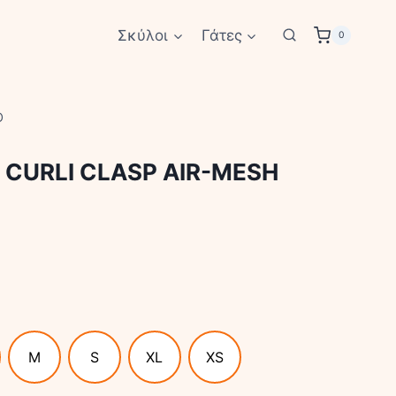
Σκύλοι
Γάτες
0
O
 CURLI CLASP AIR-MESH
M
S
XL
XS