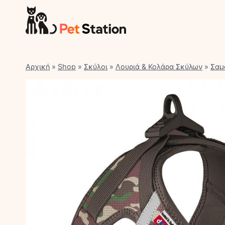
Skip
to
content
Αρχική
»
Shop
»
Σκύλοι
»
Λουριά & Κολάρα Σκύλων
»
Σαμ