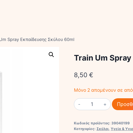
 Um Spray Εκπαίδευσης Σκύλου 60ml
Train Um Spra
8,50
€
Μόνο 2 απομένουν σε απ
Train
Προσθ
Um
Spray
Κωδικός προϊόντος:
39040199
Εκπαίδευσης
Κατηγορίες:
Σκύλοι
,
Υγεία & Υγι