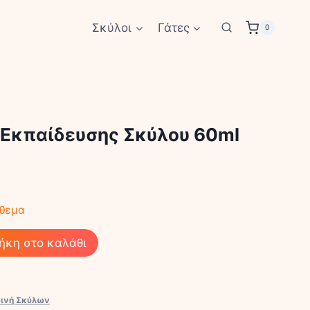
Σκύλοι
Γάτες
0
y Εκπαίδευσης Σκύλου 60ml
όθεμα
ήκη στο καλάθι
εινή Σκύλων