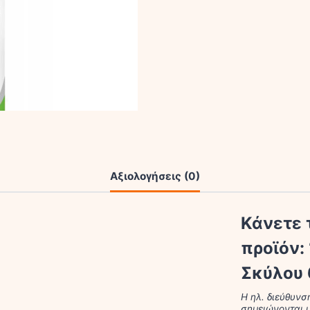
Σκύλου
60ml
ποσότητα
Αξιολογήσεις (0)
Κάνετε 
προϊόν:
Σκύλου 
Η ηλ. διεύθυνσ
σημειώνονται 