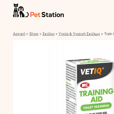
Skip
to
content
Αρχική
»
Shop
»
Σκύλοι
»
Υγεία & Υγιεινή Σκύλων
»
Train