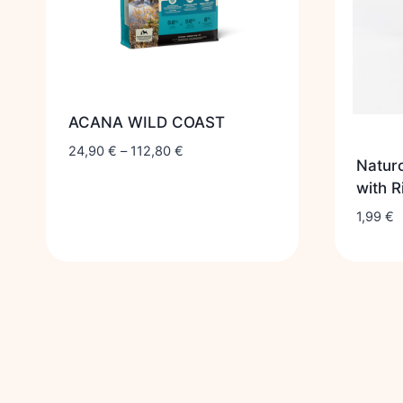
ACANA WILD COAST
24,90
€
–
112,80
€
Naturo
with R
1,99
€