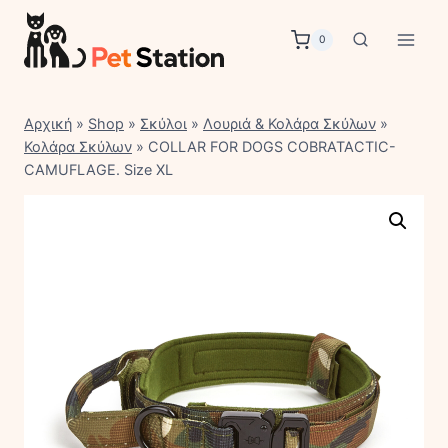
Skip
to
0
content
Αρχική
»
Shop
»
Σκύλοι
»
Λουριά & Κολάρα Σκύλων
»
Κολάρα Σκύλων
»
COLLAR FOR DOGS COBRATACTIC-
CAMUFLAGE. Size XL