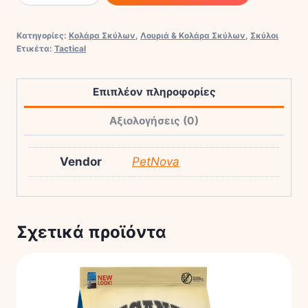
FOR
DOGS
Κατηγορίες:
Κολάρα Σκύλων
,
Λουριά & Κολάρα Σκύλων
,
Σκύλοι
COBRATACTIC-
Ετικέτα:
Tactical
CAMUFLAGE.
Size
Επιπλέον πληροφορίες
XL
ποσότητα
Αξιολογήσεις (0)
Vendor
PetNova
Σχετικά προϊόντα