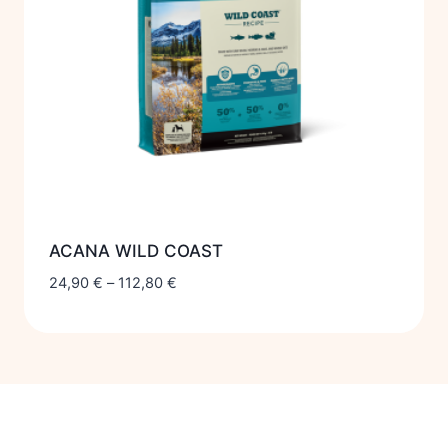
ACANA WILD COAST
24,90
€
–
112,80
€