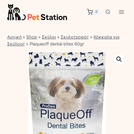
Skip
to
0
content
Αρχική
»
Shop
»
Σκύλοι
»
Σκυλοτροφές
»
Κόκκαλα για
Σκύλους
»
Plaqueoff dental bites 60gr