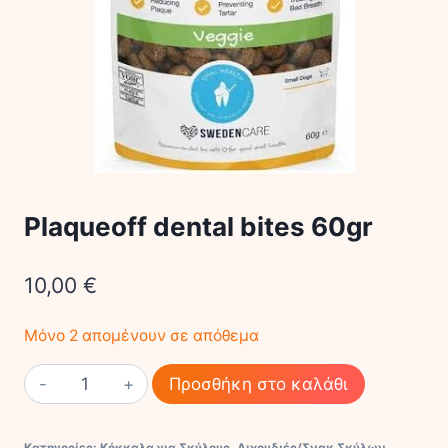
Plaqueoff dental bites 60gr
10,00
€
Μόνο 2 απομένουν σε απόθεμα
Plaqueoff
Προσθήκη στο καλάθι
dental
bites
Κατηγορίες:
Κόκκαλα για Σκύλους
,
Λιχουδιές/Σνακ Σκύλων
,