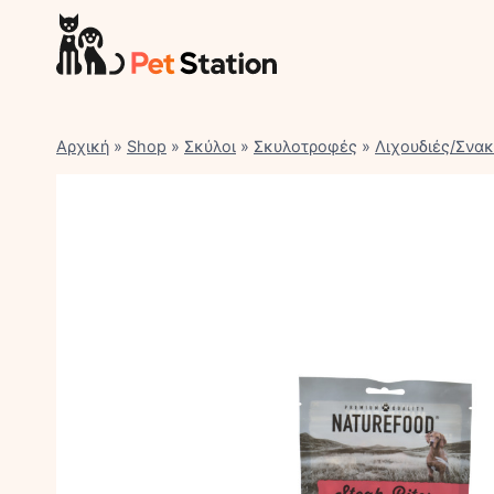
Skip
to
content
Αρχική
»
Shop
»
Σκύλοι
»
Σκυλοτροφές
»
Λιχουδιές/Σνα