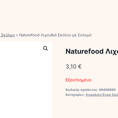
κ Σκύλων
»
Naturefood Λιχουδιά Σκύλου με Σολομό
Naturefood Λιχ
3,10
€
Εξαντλημένο
Κωδικός προϊόντος:
49409869
Κατηγορίες:
Λιχουδιές/Σνακ Σκ