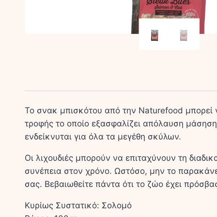
Το σνακ μπισκότου από την Naturefood μπορεί ν
τρο­φής το οποίο εξα­σφα­λί­ζει από­λαυ­ση μά­σ
ενδείκνυται για όλα τα μεγέθη σκύλων.
Οι λιχουδιές μπορούν να επιταχύνουν τη διαδικ
συνέπεια στον χρόνο. Ωστόσο, μην το παρακάνε
σας. Βεβαιωθείτε πάντα ότι το ζώο έχει πρόσβα
Κυρίως Συστατικό: Σολομό