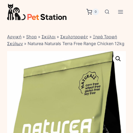
Skip
to
0
content
Αρχική
»
Shop
»
Σκύλοι
»
Σκυλοτροφές
»
Ξηρά Τροφή
Σκύλων
»
Naturea Naturals Terra Free Range Chicken 12kg