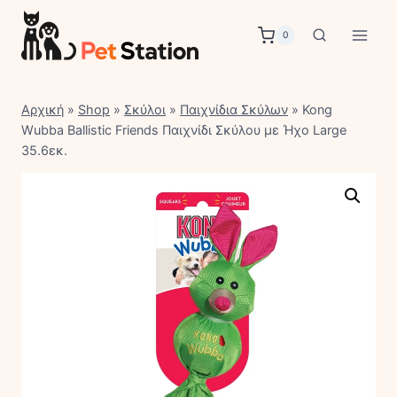
Skip
to
0
content
Αρχική
»
Shop
»
Σκύλοι
»
Παιχνίδια Σκύλων
»
Kong
Wubba Ballistic Friends Παιχνίδι Σκύλου με Ήχο Large
35.6εκ.