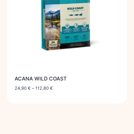
ACANA WILD COAST
24,90
€
–
112,80
€