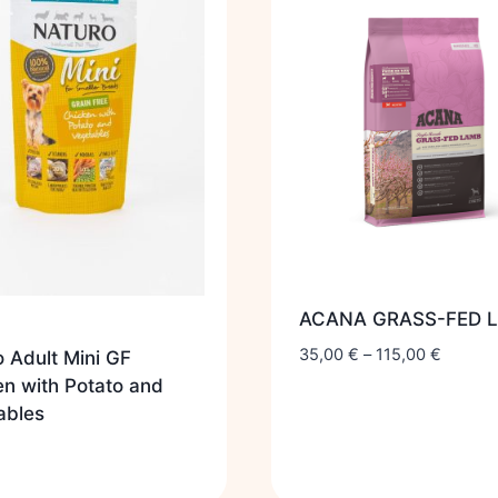
ACANA GRASS-FED 
35,00
€
–
115,00
€
 Adult Mini GF
n with Potato and
ables