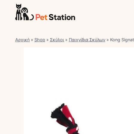
Skip
to
content
Αρχική
»
Shop
»
Σκύλοι
»
Παιχνίδια Σκύλων
»
Kong Signat