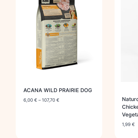
ACANA WILD PRAIRIE DOG
Naturo
6,00
€
–
107,70
€
Chicke
Veget
1,99
€