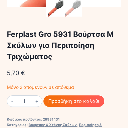
Ferplast Gro 5931 Βούρτσα M
Σκύλων για Περιποίηση
Τριχώματος
5,70
€
Μόνο 2 απομένουν σε απόθεμα
Ferplast
Προσθήκη στο καλάθι
Gro
5931
Κωδικός προϊόντος:
26931431
Βούρτσα
Κατηγορίες:
Βούρτσες & Χτένες Σκύλων
,
Περιποίηση &