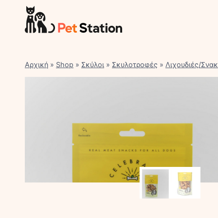
Skip
to
content
Αρχική
»
Shop
»
Σκύλοι
»
Σκυλοτροφές
»
Λιχουδιές/Σνα