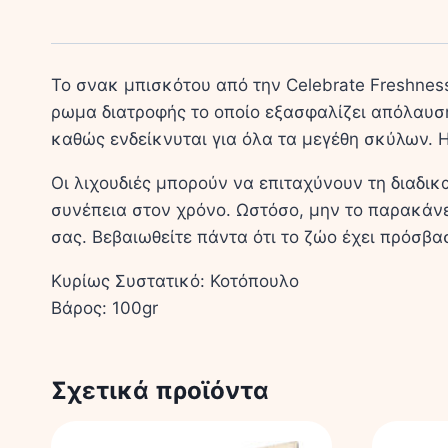
Το σνακ μπισκότου από την Celebrate Freshnes
ρω­μα δια­τρο­φής το οποίο εξα­σφα­λί­ζει από­λ
καθώς ενδείκνυται για όλα τα μεγέθη σκύλων. Η 
Οι λιχουδιές μπορούν να επιταχύνουν τη διαδικ
συνέπεια στον χρόνο. Ωστόσο, μην το παρακάνε
σας. Βεβαιωθείτε πάντα ότι το ζώο έχει πρόσβα
Κυρίως Συστατικό: Κοτόπουλο
Βάρος: 100gr
Σχετικά προϊόντα