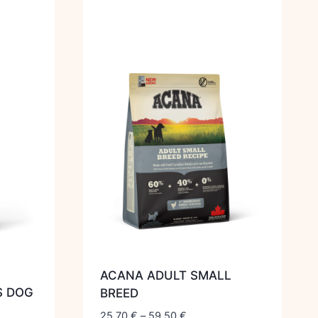
ACANA ADULT SMALL
S DOG
BREED
25,70
€
–
59,50
€