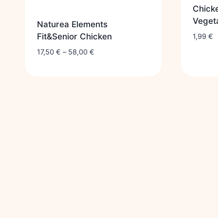
Chicke
Veget
Naturea Elements
Fit&Senior Chicken
1,99
€
17,50
€
–
58,00
€