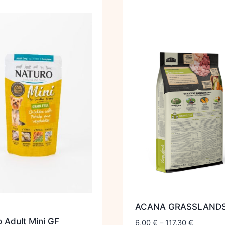
ACANA GRASSLAND
 Adult Mini GF
6,00
€
–
117,30
€