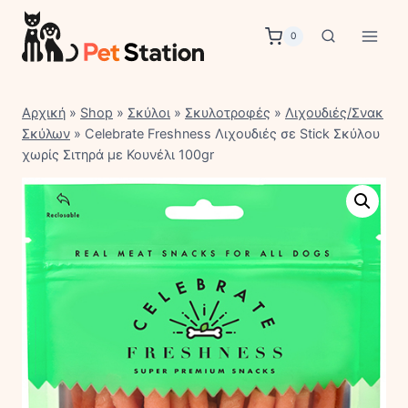
Skip
to
0
content
Αρχική
»
Shop
»
Σκύλοι
»
Σκυλοτροφές
»
Λιχουδιές/Σνακ
Σκύλων
»
Celebrate Freshness Λιχουδιές σε Stick Σκύλου
χωρίς Σιτηρά με Κουνέλι 100gr