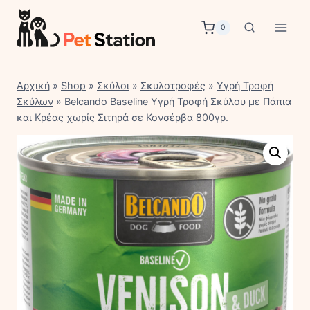
Skip
to
0
content
Αρχική
»
Shop
»
Σκύλοι
»
Σκυλοτροφές
»
Υγρή Τροφή
Σκύλων
»
Belcando Baseline Υγρή Τροφή Σκύλου με Πάπια
και Κρέας χωρίς Σιτηρά σε Κονσέρβα 800γρ.