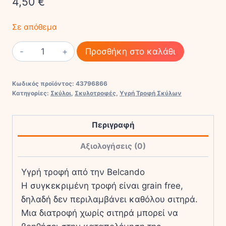
4,50
€
Σε απόθεμα
Belcando
Προσθήκη στο καλάθι
Baseline
Υγρή
Κωδικός προϊόντος:
43796866
Τροφή
Κατηγορίες:
Σκύλοι
,
Σκυλοτροφές
,
Υγρή Τροφή Σκύλων
Σκύλου
με
Περιγραφή
Πάπια
και
Αξιολογήσεις (0)
Κρέας
χωρίς
Υγρή τροφή από την Belcando
Σιτηρά
Η συγκεκριμένη τροφή είναι grain free,
σε
δηλαδή δεν περιλαμβάνει καθόλου σιτηρά.
Κονσέρβα
Μια διατροφή χωρίς σιτηρά μπορεί να
800γρ.