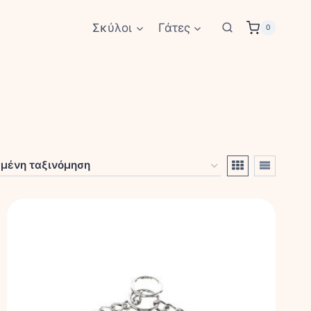
Σκύλοι
Γάτες
0