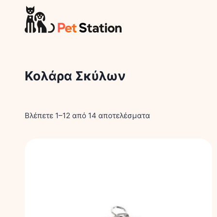
Skip
to
content
Κολάρα Σκύλων
Βλέπετε 1–12 από 14 αποτελέσματα