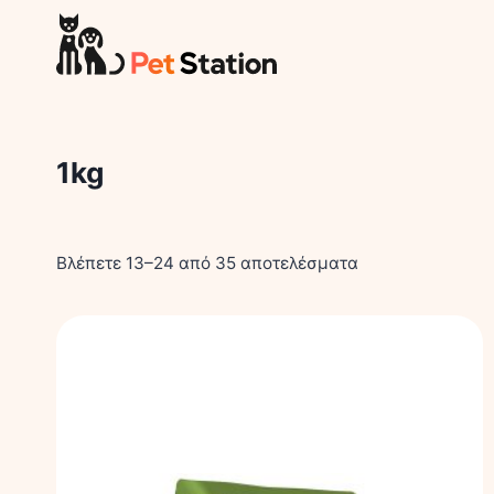
Skip
to
content
1kg
Βλέπετε 13–24 από 35 αποτελέσματα