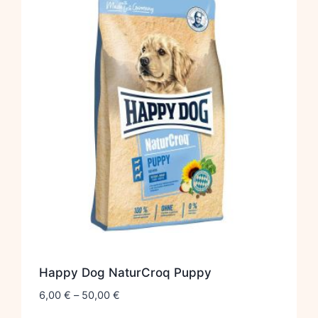
Happy Dog NaturCroq Puppy
6,00
€
–
50,00
€