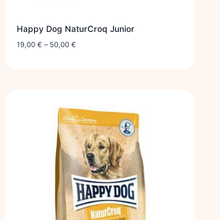
Happy Dog NaturCroq Junior
19,00
€
–
50,00
€