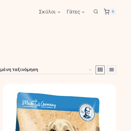
Σκύλοι
Γάτες
0