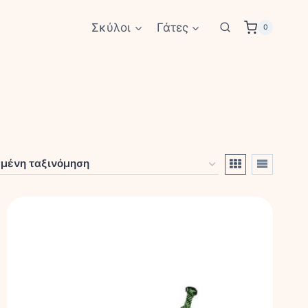
Σκύλοι
Γάτες
0