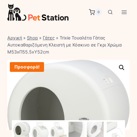
Skip
to
0
content
Αρχική
»
Shop
»
Γάτες
»
Trixie Τουαλέτα Γάτας
Αυτοκαθαριζόμενη Κλειστή με Κόσκινο σε Γκρι Χρώμα
Μ53xΠ55.5xΥ52cm
Προσφορά!