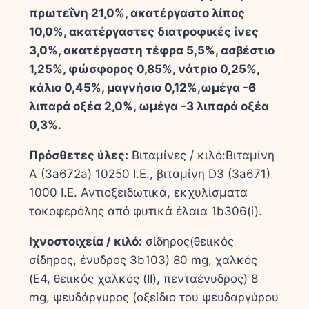
πρωτεΐνη 21,0%,
ακατέργαστο λίπος
10,0%,
ακατέργαστες διατροφικές ίνες
3,0%,
ακατέργαστη τέφρα 5,5%,
ασβέστιο
1,25%,
φώσφορος 0,85%,
νάτριο 0,25%,
κάλιο 0,45%,
μαγνήσιο 0,12%,
ωμέγα -6
λιπαρά οξέα 2,0%,
ωμέγα -3 λιπαρά οξέα
0,3%.
Πρόσθετες ύλες:
Βιταμίνες / κιλό:
Βιταμίνη
A (3a672a) 10250 I.E.,
βιταμίνη D3 (3a671)
1000 I.E.
Αντιοξειδωτικά,
εκχυλίσματα
τοκοφερόλης από φυτικά έλαια 1b306(i).
Ιχνοστοιχεία / κιλό:
σίδηρος
(θειικός
σίδηρος, ένυδρος 3b103) 80 mg,
χαλκός
(E4, θειικός χαλκός (II), πενταένυδρος) 8
mg,
ψευδάργυρος (οξείδιο του ψευδαργύρου