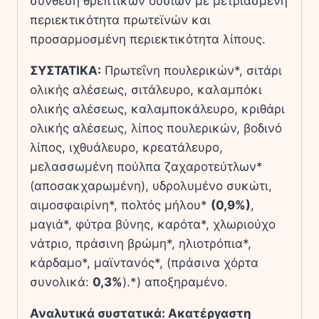
σύνθεση θρεπτικών ουσιών με μετριασμένη
περιεκτικότητα πρωτεϊνών και
προσαρμοσμένη περιεκτικότητα λίπους.
ΣΥΣΤΑΤΙΚΑ:
Πρωτεΐνη πουλερικών*,
σιτάρι
ολικής αλέσεως,
σιτάλευρο,
καλαμπόκι
ολικής αλέσεως,
καλαμποκάλευρο,
κριθάρι
ολικής αλέσεως,
λίπος πουλερικών,
βοδινό
λίπος,
ι
χθυάλευρο,
κρεατάλευρο,
μελασσωμένη πούλπα ζαχαροτεύτλων*
(αποσακχαρωμένη),
υδρολυμένο συκώτι,
αιμοσφαιρίνη*,
πολτός μήλου*
(0,9%)
,
μαγιά*,
φύτρα βύνης,
καρότα*,
χλωριούχο
νάτριο,
πράσινη βρώμη*,
ηλιοτρόπια*,
κάρδαμο*,
μαϊντανός*,
(πράσινα χόρτα
συνολικά:
0,3%
).
*) αποξηραμένο.
Αναλυτικά συστατικά:
Α
κατέργαστη