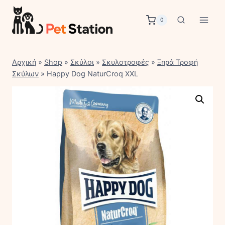
Skip
to
0
content
Αρχική
»
Shop
»
Σκύλοι
»
Σκυλοτροφές
»
Ξηρά Τροφή
Σκύλων
»
Happy Dog NaturCroq XXL