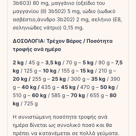
3b603) 80 mg,
μαγγάνιο (οξείδιο του
μαγγανίου (II) 3b502) 5 mg,
ιώδιο (ιωδικό
ασβέστιο,άνυδρο 3b202) 2 mg,
σελήνιο (E8,
σεληνιώδες νάτριο) 0,15 mg.
ΔΟΣΟΛΟΓΙΑ:
Τρέχον Βάρος / Ποσότητα
τροφής ανά ημέρα
2 kg
/ 45 g –
3,5 kg
/ 70 g –
5 kg
/ 90 g –
7,5
kg
/ 125 g –
10 kg
/ 155 g –
15 kg
/ 210 g –
20 kg /
255 g –
25 kg
/ 300 g –
35 kg
/ 390
g –
40 kg /
435 g –
45 kg /
470 g –
50 kg
/
510 g –
60 kg
/ 585 g –
70 kg
/ 655 g –
80
kg
/ 725 g
Η συνιστώμενη ποσότητα τροφής ανά
ημέρα δίνεται ως συνολικό ποσό και θα
πρέπει να κατανέμεται σε πολλά γεύματα.