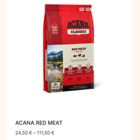
ACANA RED MEAT
24,50
€
–
111,50
€