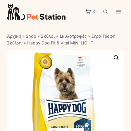
Skip
to
0
content
Αρχική
»
Shop
»
Σκύλοι
»
Σκυλοτροφές
»
Ξηρά Τροφή
Σκύλων
»
Happy Dog Fit & Vital MINI LIGHT