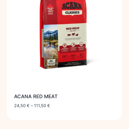
ACANA RED MEAT
24,50
€
–
111,50
€