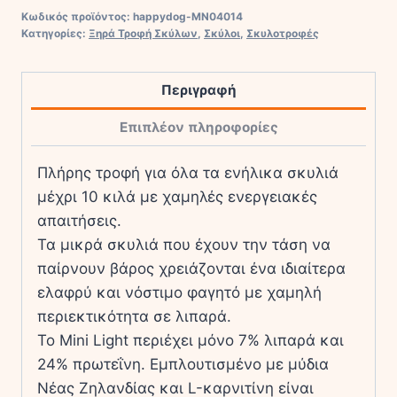
Fit
Κωδικός προϊόντος:
happydog-MN04014
&
Κατηγορίες:
Ξηρά Τροφή Σκύλων
,
Σκύλοι
,
Σκυλοτροφές
Vital
MINI
Περιγραφή
LIGHT
ποσότητα
Επιπλέον πληροφορίες
Πλήρης τροφή για όλα τα ενήλικα σκυλιά
μέχρι 10 κιλά με χαμηλές ενεργειακές
απαιτήσεις.
Τα μικρά σκυλιά που έχουν την τάση να
παίρνουν βάρος χρειάζονται ένα ιδιαίτερα
ελαφρύ και νόστιμο φαγητό με χαμηλή
περιεκτικότητα σε λιπαρά.
Το Mini Light περιέχει μόνο 7% λιπαρά και
24% πρωτεΐνη. Εμπλουτισμένο με μύδια
Νέας Ζηλανδίας και L-καρνιτίνη είναι