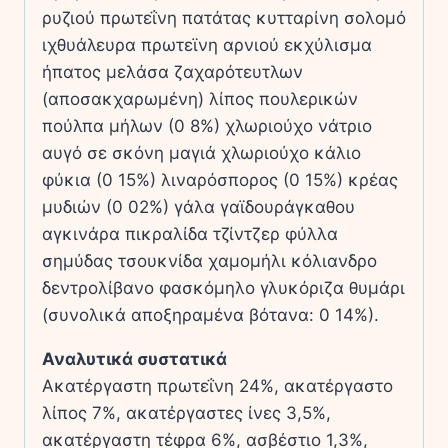
ρυζιού πρωτεΐνη πατάτας κυτταρίνη σολομό
ιχθυάλευρα πρωτεϊνη αρνιού εκχύλισμα
ήπατος μελάσα ζαχαρότευτλων
(αποσακχαρωμένη) λίπος πουλερικών
πούλπα μήλων (0 8%) χλωριούχο νάτριο
αυγό σε σκόνη μαγιά χλωριούχο κάλιο
φύκια (0 15%) λιναρόσπορος (0 15%) κρέας
μυδιών (0 02%) γάλα γαϊδουράγκαθου
αγκινάρα πικραλίδα τζίντζερ φύλλα
σημύδας τσουκνίδα χαμομήλι κόλιανδρο
δεντρολίβανο φασκόμηλο γλυκόριζα θυμάρι
(συνολικά αποξηραμένα βότανα: 0 14%).
Αναλυτικά συστατικά
Ακατέργαστη πρωτεΐνη 24%, ακατέργαστο
λίπος 7%, ακατέργαστες ίνες 3,5%,
ακατέργαστη τέφρα 6%, ασβέστιο 1,3%,