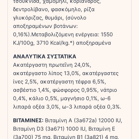
τσουκνίδα, χαμομήλι, κορίανδρος,
δεντρολίβανο, φασκόμηλο, ρίζα
γλυκόριζας, θυμάρι, (σύνολο
αποξηραμένων βοτάνων:
0,16%).Μεταβολιζόμενη ενέργεια: 1550
KJ/100g, 3710 Kcal/kg.*) αποξηραμένα
ΑΝΑΛΥΤΙΚΑ ΣΥΣΤΑΤΙΚΑ
Ακατέργαστη πρωτεΐνη 24,0%,
ακατέργαστο λίπος 13,0%, ακατέργαστες
ίνες 2,5%, ακατέργαστη τέφρα 6,5%,
ασβέστιο 1,4%, φώσφορος 0,95%, νάτριο
0,4%, κάλιο 0,5%, μαγνήσιο 0,1%, ω-6
λιπαρά οξέα 3,0%, ω-3 λιπαρά οξέα 0,3%.
ΒΙΤΑΜΙΝΕΣ:
Βιταμίνη Α (3a672a) 12000 IU,
Βιταμίνη D3 (3a671) 1000 IU, Βιταμίνη Ε
(3a700) 75 mg, Βιταμίνη Β1 (3a821) 4 mg,