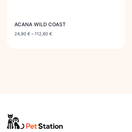
ACANA WILD COAST
24,90
€
–
112,80
€