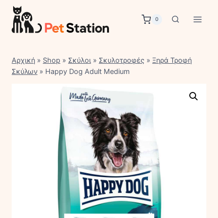
Skip
to
0
content
Αρχική
»
Shop
»
Σκύλοι
»
Σκυλοτροφές
»
Ξηρά Τροφή
Σκύλων
»
Happy Dog Adult Medium