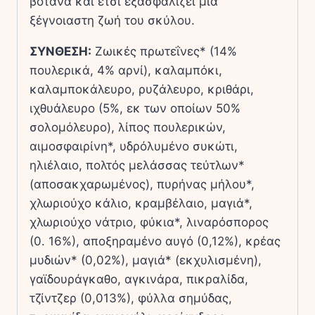
βότανα και έτσι εξασφαλίζει μια
ξέγνοιαστη ζωή του σκύλου.
ΣΥΝΘΕΣΗ:
Ζωικές πρωτεΐνες* (14%
πουλερικά, 4% αρνί), καλαμπόκι,
καλαμποκάλευρο, ρυζάλευρο, κριθάρι,
ιχθυάλευρο (5%, εκ των οποίων 50%
σολομόλευρο), λίπος πουλερικών,
αιμοσφαιρίνη*, υδρόλυμένο συκώτι,
ηλιέλαιο, πολτός μελάσσας τεύτλων*
(αποσακχαρωμένος), πυρήνας μήλου*,
χλωριούχο κάλιο, κραμβέλαιο, μαγιά*,
χλωριούχο νάτριο, φύκια*, λιναρόσπορος
(0. 16%), αποξηραμένο αυγό (0,12%), κρέας
μυδιών* (0,02%), μαγιά* (εκχυλισμένη),
γαϊδουράγκαθο, αγκινάρα, πικραλίδα,
τζίντζερ (0,013%), φύλλα σημύδας,