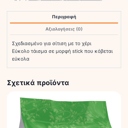
Γάτας
Chicken
Περιγραφή
Tuna
&
Αξιολογήσεις (0)
Scallop
3x10gr
Σχεδιασμένο για σίτιση με το χέρι
ποσότητα
Εύκολο τάισμα σε μορφή stick που κόβεται
εύκολα
Σχετικά προϊόντα