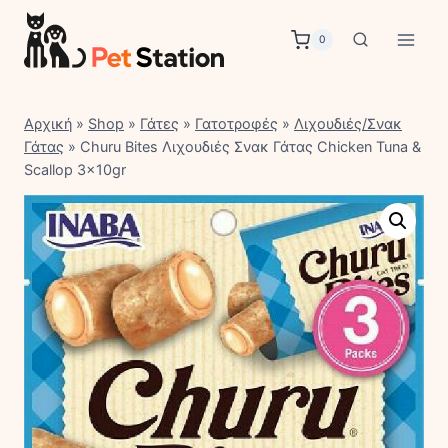
Skip
to
0
content
Αρχική
»
Shop
»
Γάτες
»
Γατοτροφές
»
Λιχουδιές/Σνακ
Γάτας
»
Churu Bites Λιχουδιές Σνακ Γάτας Chicken Tuna &
Scallop 3x10gr