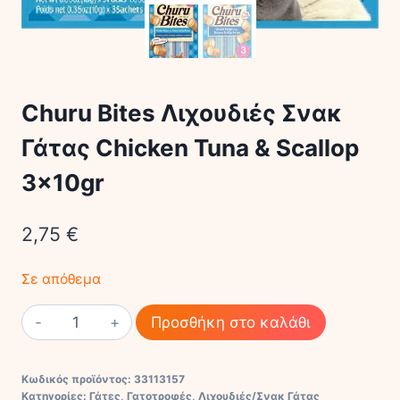
Churu Bites Λιχουδιές Σνακ
Γάτας Chicken Tuna & Scallop
3x10gr
2,75
€
Σε απόθεμα
Churu
Προσθήκη στο καλάθι
Bites
Λιχουδιές
Κωδικός προϊόντος:
33113157
Σνακ
Κατηγορίες:
Γάτες
,
Γατοτροφές
,
Λιχουδιές/Σνακ Γάτας