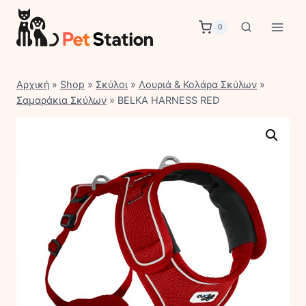
Skip
to
0
content
Αρχική
»
Shop
»
Σκύλοι
»
Λουριά & Κολάρα Σκύλων
»
Σαμαράκια Σκύλων
»
BELKA HARNESS RED