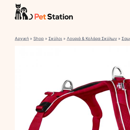
Skip
to
content
Αρχική
»
Shop
»
Σκύλοι
»
Λουριά & Κολάρα Σκύλων
»
Σαμ