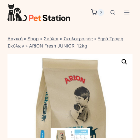
Skip
to
0
content
Αρχική
»
Shop
»
Σκύλοι
»
Σκυλοτροφές
»
Ξηρά Τροφή
Σκύλων
»
ARION Fresh JUNIOR, 12kg