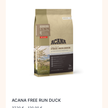
ACANA FREE RUN DUCK
37,20
€
–
120,00
€