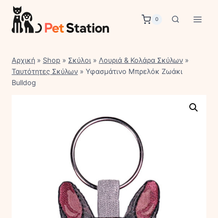
Skip
to
0
content
Αρχική
»
Shop
»
Σκύλοι
»
Λουριά & Κολάρα Σκύλων
»
Ταυτότητες Σκύλων
»
Υφασμάτινο Μπρελόκ Ζωάκι
Bulldog