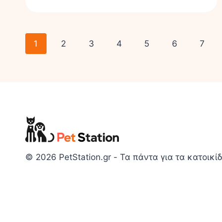
1
2
3
4
5
6
7
© 2026 PetStation.gr - Τα πάντα για τα κατοικίδ