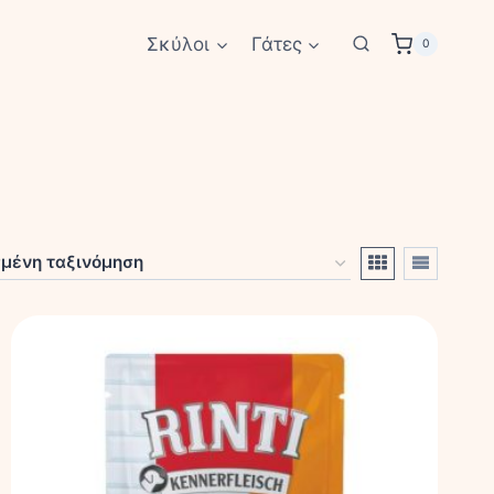
Σκύλοι
Γάτες
0