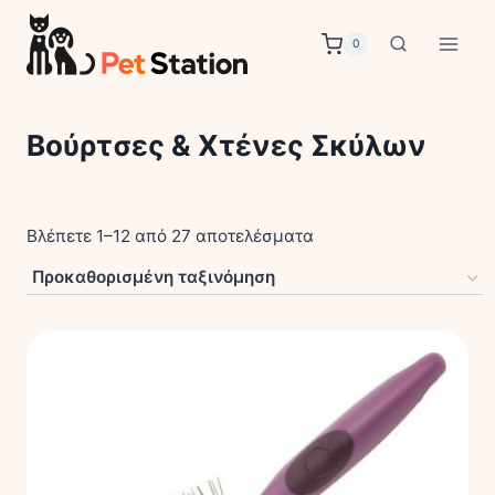
Skip
to
0
content
Βούρτσες & Χτένες Σκύλων
Βλέπετε 1–12 από 27 αποτελέσματα