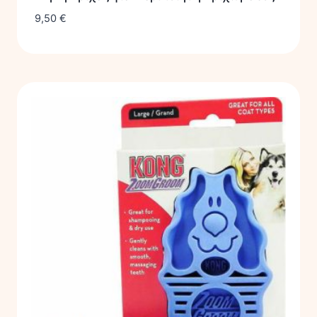
9,50
€