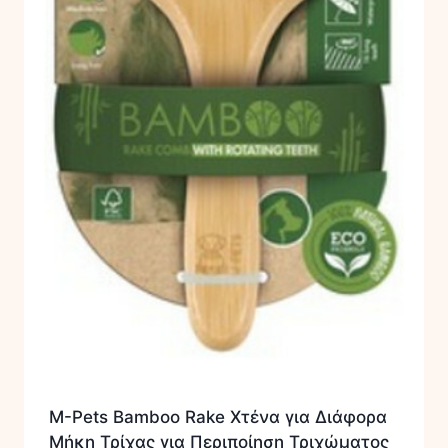
M-Pets Bamboo Rake Χτένα για Διάφορα
Μήκη Τρίχας για Περιποίηση Τριχώματος